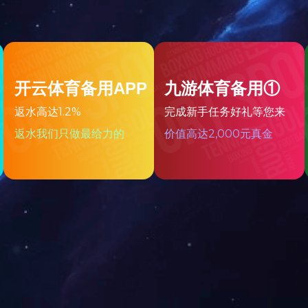
境影响评价”等一体的环境服务产业链条。其中河钢集团废水
放项目。
水务板块：
主要从事供水、污水处理及水质在线监测、
模200吨/日，供水规模14.4万吨/日，污水处理规模22万吨
，坚持创新引领，积极参与国家级平台建设，2020年，生态公
功申报山东省重点研发计划项目——固体废弃物与污染底泥治
家高新技术企业、6家专精特新特新企业、1家瞪羚企业、7家科技
），实用新型专利192项（水务板块31项，固危废处置板块161
主业，培植规模优势、技术优势、人才优势、品牌优势，提升
置，加快实现规模化、集约化、专业化经营，集中内部人才、