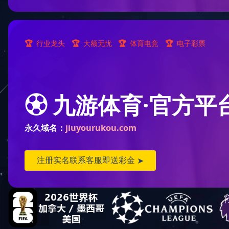
关于开云(中国)
ABOUT US
开云app网站成立于2014年
型升级，坚持以环保、水务为核心主
开云app网站坚持以环保、水
的投资建设运营，危险废物资源化利
务分布于山东、河北、湖北、安徽、江
术、生态和土壤环境修复、环保业务