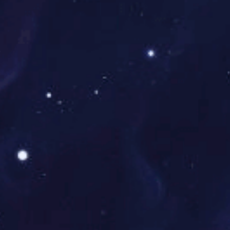
郎溪华远固体废物处置有限公司2023年度重大信息公告
查看更多
2024-09-11