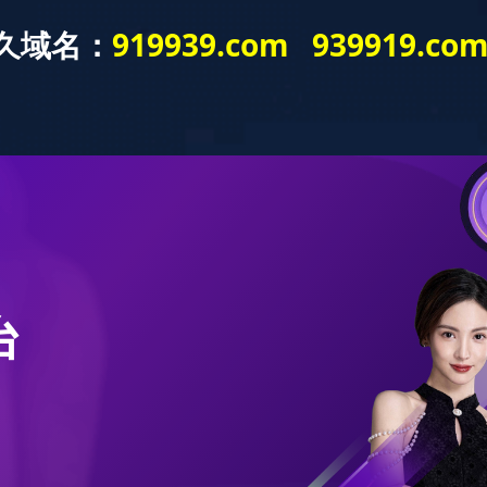
首页
关于开云(中国)
开云app网站
产业板块
党建工
INFORMATION CENTR
开云app网站