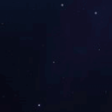
查看更多
2024-09-11
上
关于开云(中
开云app网站
产业板块
党建
国)
公司新闻
环保板块
党建
一线动态
水务板块
组织