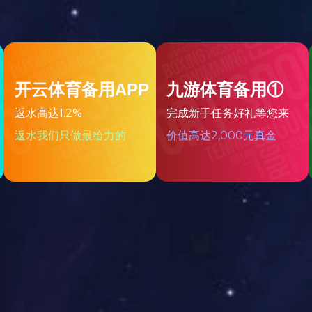
福建通海镍业科技有限公司2023年度重大信息公告
查看更多
2024-09-11