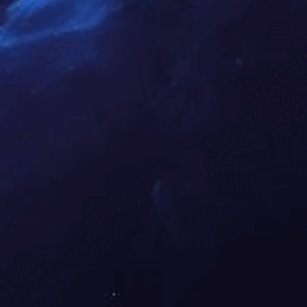
福建好运八方供应链运营有限公司2023年度重大信息公告
查看更多
2024-09-11