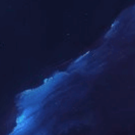
乐亭县海畅环保科技有限公司2023年度重大信息公告
查看更多
2024-09-11