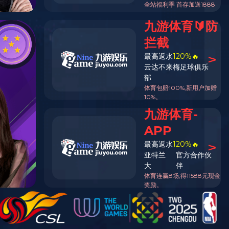
媒体报道
主题专栏
信息公开