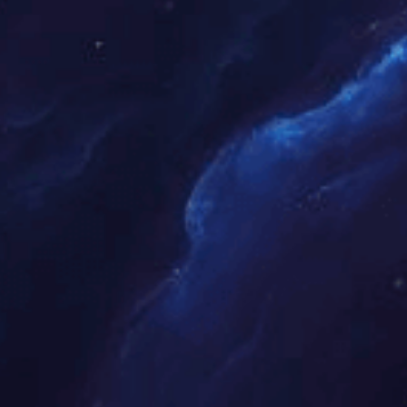
深圳正和环境科技有限公司2023年度重大信息公告
查看更多
2024-09-11