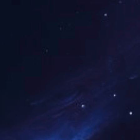
青岛阳林鸿化工有限公司2023年重大信息公告
查看更多
2024-09-11