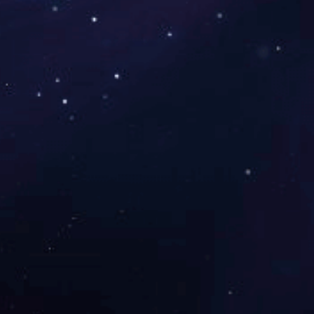
审核：王 贺
上一条：传承红色基因 弘扬建军精神 ——环发海若党支
返回列表
上一条：机关党支部开展“规纪教育固根本 书香铸魂启新
关于开云(中
开云app网站
产业板块
党建