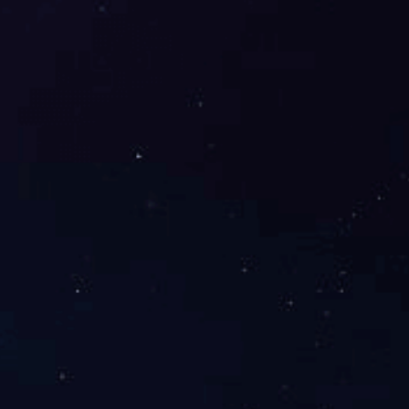
联系开云(中国)
关注开云(中国)