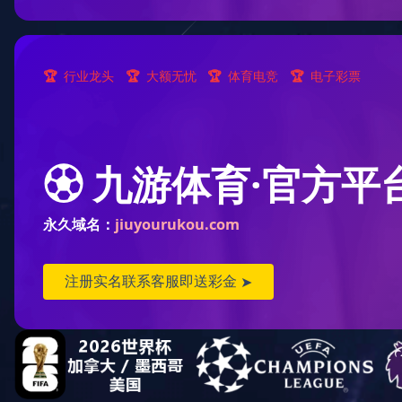
党建工作
PARTY BUILDING
生
7月31日，生态公司党委理论学习中心组围绕“认真学
推动党史学习教育常态化长效化，弘扬伟大建党精神，传承红