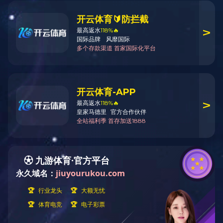
2月4日，开云app网站（以下简称“生态公司”）召开2024年工
作会议，生态公司党委书记、董事长李加坤出席会议并讲话。公司
党委委员、常务副总经理胡冰主持会议。
会议传达学习了山东省环保发展集团有限公司（以下简称“山东
环保集团”）2024年工作会议精神，号召集团广大干部职工要全面
贯彻落实山东环保集团“六个必须”和“八个起势”的工作要求，坚定信