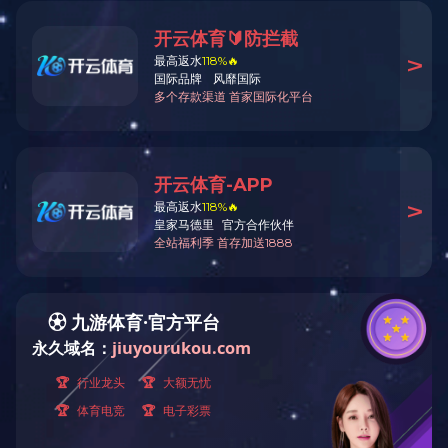
2月10日，开云app网站（以下简称：生态公司）召开2025年
安全生产工作会暨第一季度安委会（扩大）会议。公司党委委员、
常务副总经理、安委会主任胡冰出席会议并讲话，公司党委委员、
副总经理谷世周主持会议。
会议传达了山东环保集团2024年度安全生产工作会暨第一季度